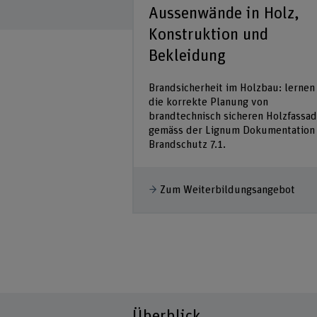
standsbemessu
Aussenwände in Holz,
e und
Konstruktion und
en
Bekleidung
m Holzbau: lernen Sie
Brandsicherheit im Holzbau: lernen
n tragenden und
die korrekte Planung von
ildenden Bauteilen
brandtechnisch sicheren Holzfassa
and gemäss Lignum
gemäss der Lignum Dokumentation
1.
Brandschutz 7.1.
dungsangebot
Zum Weiterbildungsangebot
Überblick