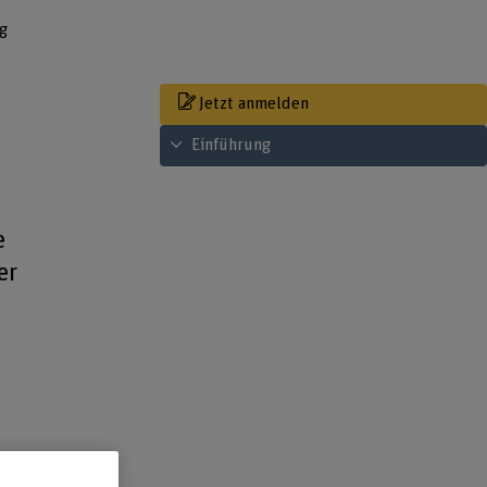
g
Jetzt anmelden
Inhaltsverzeichnis ansehen
Einführung
e
er