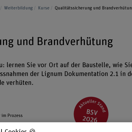
u
Weiterbildung
Kurse
Qualitätssicherung und Brandverhütun
rung und Brandverhütung
: lernen Sie vor Ort auf der Baustelle, wie Si
assnahmen der Lignum Dokumentation 2.1 in d
e verhüten.
 im Prozess
nkl. Baustellenbegehung und
l Cookies 🍪