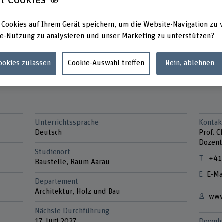
 Juni 2027
 Cookies auf Ihrem Gerät speichern, um die Website-Navigation zu 
e-Nutzung zu analysieren und unser Marketing zu unterstützen?
Cookies zulassen
Cookie-Auswahl treffen
Nein, ablehnen
Unterrichtssprache
Kontak
Deutsch
Prof. C
Dozent
Studienort
+41
Baustelle, Raum Aarau
E-Ma
Departement
Architektur, Holz und Bau
www
Nächste Durchführung
17. Juni 2027
Downl