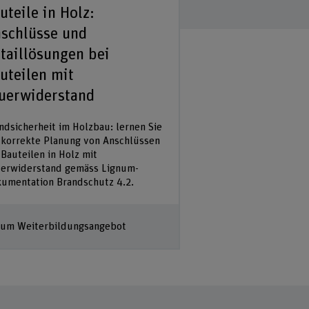
uteile in Holz:
Haustechnik –
schlüsse und
Installationen
taillösungen bei
Abschottunge
uteilen mit
und Funktions
uerwiderstand
Brandsicherheit im H
gemäss Lignum Dokum
ndsicherheit im Holzbau: lernen Sie
Ihrer praktischen Tät
 korrekte Planung von Anschlüssen
Schnittstellen zwisc
 Bauteilen in Holz mit
und Holzbau konzept
erwiderstand gemäss Lignum-
umentation Brandschutz 4.2.
Zum Weiterbildun
um Weiterbildungsangebot