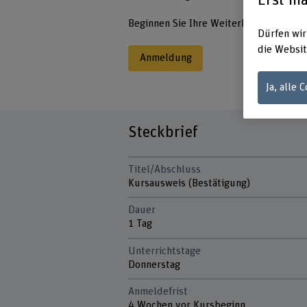
Beginnen Sie Ihre Weiterbildung am 17.
Dürfen wir
die Websit
Anmeldung
Ja, alle 
Steckbrief
Titel/Abschluss
Kursausweis (Bestätigung)
Dauer
1 Tag
Unterrichtstage
Donnerstag
Anmeldefrist
4 Wochen vor Kursbeginn