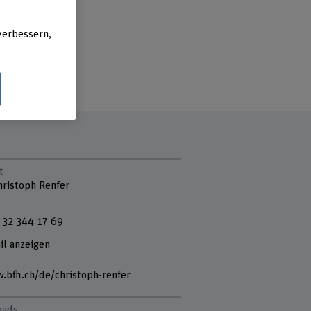
verbessern,
t
hristoph Renfer
 32 344 17 69
il anzeigen
.bfh.ch/de/christoph-renfer
oads