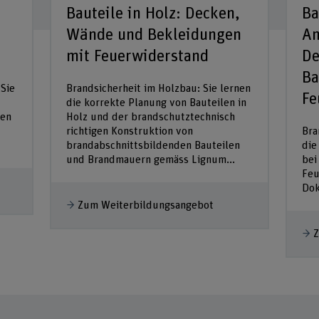
Bauteile in Holz: Decken,
Ba
Wände und Bekleidungen
An
mit Feuerwiderstand
De
Ba
 Sie
Brandsicherheit im Holzbau: Sie lernen
Fe
die korrekte Planung von Bauteilen in
den
Holz und der brandschutztechnisch
richtigen Konstruktion von
Bra
brandabschnittsbildenden Bauteilen
die
und Brandmauern gemäss Lignum...
bei
Feu
Dok
Zum Weiterbildungsangebot
Z