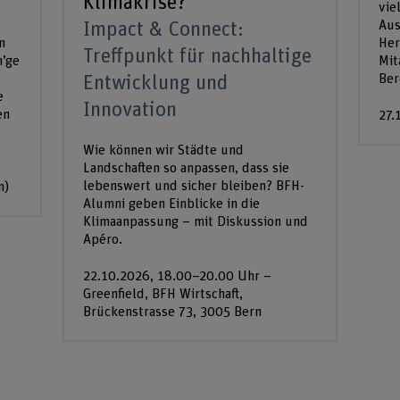
Klimakrise?
vie
Aus
Impact & Connect:
n
Her
Treffpunkt für nachhaltige
n’ge
Mit
Ber
Entwicklung und
e
Innovation
en
27.
Wie können wir Städte und
Landschaften so anpassen, dass sie
lebenswert und sicher bleiben? BFH-
n)
Alumni geben Einblicke in die
Klimaanpassung – mit Diskussion und
Apéro.
22.10.2026, 18.00–20.00 Uhr –
Greenfield, BFH Wirtschaft,
Brückenstrasse 73, 3005 Bern