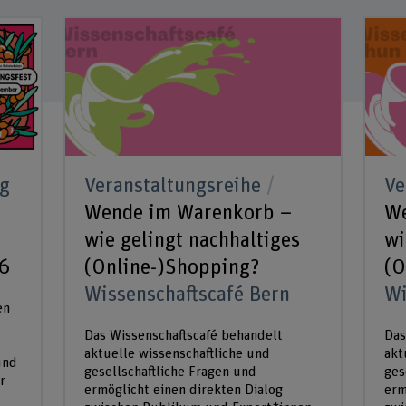
ng
Veranstaltungsreihe
Ve
Wende im Warenkorb –
We
wie gelingt nachhaltiges
wi
26
(Online-)Shopping?
(O
Wissenschaftscafé Bern
Wi
en
Das Wissenschaftscafé behandelt
Das
aktuelle wissenschaftliche und
akt
und
gesellschaftliche Fragen und
ges
r
ermöglicht einen direkten Dialog
erm