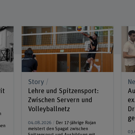
Story
N
it
Lehre und Spitzensport:
Au
Zwischen Servern und
ex
Volleyballnetz
Dr
n
ge
04.08.2026
Der 17-jährige Rojan
hen
meistert den Spagat zwischen
03.
Spitzensport und Ausbildung mit