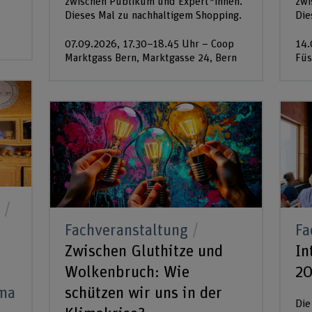
zwischen Publikum und Expert*innen.
zwi
Dieses Mal zu nachhaltigem Shopping.
Die
07.09.2026, 17.30–18.45 Uhr – Coop
14.
Marktgass Bern, Marktgasse 24, Bern
Füs
Fachveranstaltung
Fa
Zwischen Gluthitze und
In
Wolkenbruch: Wie
2
ma
schützen wir uns in der
Die