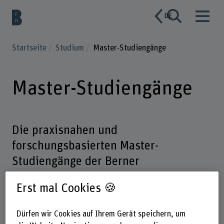
DE
Startseite
Studium
Master-Studiengänge
Master-Studiengänge
Die praxisnahen und
forschungsbasierten Master-
Studiengänge der Berner
Fachhochschule bieten Ihnen eine
Erst mal Cookies 🍪
fundierte Vorbereitung für Ihren
nächsten Karriereschritt.
Dürfen wir Cookies auf Ihrem Gerät speichern, um