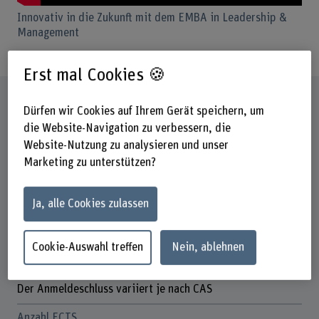
Innovativ in die Zukunft mit dem EMBA in Leadership &
Management
Erst mal Cookies 🍪
Steckbrief
Dürfen wir Cookies auf Ihrem Gerät speichern, um
die Website-Navigation zu verbessern, die
Titel/Abschluss
Website-Nutzung zu analysieren und unser
Executive Master of Business Administration (EMBA)
Marketing zu unterstützen?
Dauer
Max. 8 Jahre
Ja, alle Cookies zulassen
Unterrichtstage
Gemäss Terminplan der CAS
Cookie-Auswahl treffen
Nein, ablehnen
Anmeldefrist
Der Anmeldeschluss variiert je nach CAS
Anzahl ECTS