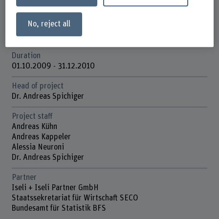
Data and Infrastructure
No, reject all
Funding organisation
Schweizerische Eidgenossenschaft (Bundesverwaltung)
Duration
01.10.2009 - 31.12.2010
Head of project
Dr. Andreas Spichiger
Project staff
Andreas Kühn
Andreas Kappeler
Alessia Neuroni
Dr. Andreas Spichiger
Partner
Iseli + Iseli Partner GmbH
Staatssekretariat für Wirtschaft SECO
Bundesamt für Statistik BFS