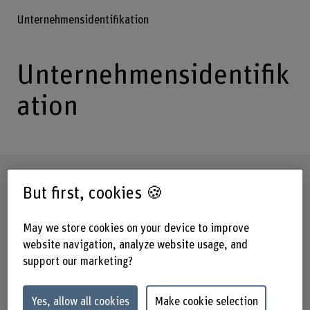
Unternehmensidentifikation
Unternehmensidentifik
ation
Factsheet
But first, cookies 🍪
Schools involved
May we store cookies on your device to improve
Business School
website navigation, analyze website usage, and
Institute(s)
support our marketing?
Institute for Public Sector Transformation
Yes, allow all cookies
Make cookie selection
Research unit(s)