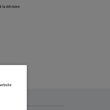
à la décision
website