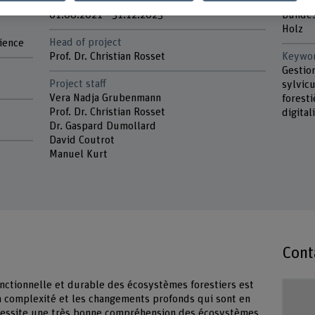
Duration (planned)
Partne
d
01.08.2021 - 31.12.2023
Bundes
Holz
Head of project
ience
Prof. Dr. Christian Rosset
Keywo
Gestio
Project staff
sylvicu
Vera Nadja Grubenmann
foresti
Prof. Dr. Christian Rosset
digital
Dr. Gaspard Dumollard
David Coutrot
Manuel Kurt
Cont
onctionnelle et durable des écosystèmes forestiers est
 complexité et les changements profonds qui sont en
nécessite une très bonne compréhension des écosystèmes