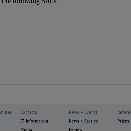
o the following SDGs
cilites
Contacts
News + Events
Refere
IT information
News + Stories
Prizes
Media
Events