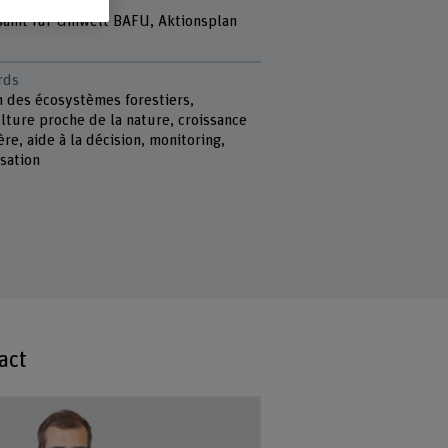
r
amt für Umwelt BAFU, Aktionsplan
rds
n des écosystèmes forestiers,
lture proche de la nature, croissance
ère, aide à la décision, monitoring,
isation
act