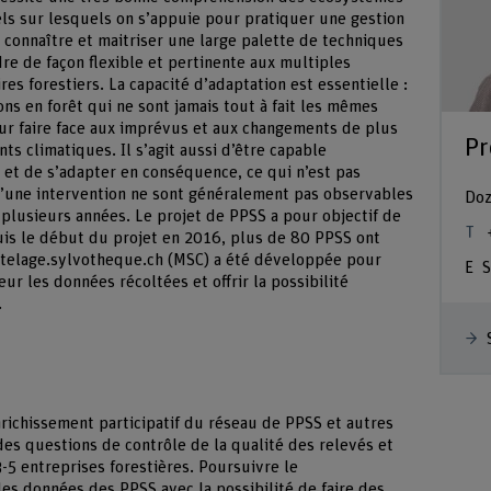
els sur lesquels on s’appuie pour pratiquer une gestion
n connaître et maitriser une large palette de techniques
re de façon flexible et pertinente aux multiples
res forestiers. La capacité d’adaptation est essentielle :
ons en forêt qui ne sont jamais tout à fait les mêmes
our faire face aux imprévus et aux changements de plus
Pr
s climatiques. Il s’agit aussi d’être capable
et de s’adapter en conséquence, ce qui n’est pas
d’une intervention ne sont généralement pas observables
Doz
lusieurs années. Le projet de PPSS a pour objectif de
uis le début du projet en 2016, plus de 80 PPSS ont
rtelage.sylvotheque.ch (MSC) a été développée pour
S
ur les données récoltées et offrir la possibilité
.
ichissement participatif du réseau de PPSS et autres
es questions de contrôle de la qualité des relevés et
-5 entreprises forestières. Poursuivre le
 données des PPSS avec la possibilité de faire des