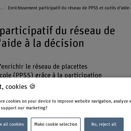
...
Enrichissement participatif du réseau de PPSS et outils d'aide 
participatif du réseau de
'aide à la décision
’enrichir le réseau de placettes
cole (PPSS) grâce à la participation
rêt et de renforcer les capacités
st, cookies 🍪
e à la décision.
re cookies on your device to improve website navigation, analyze 
 support our marketing?
w all cookies
Make cookie selection
No, reject all