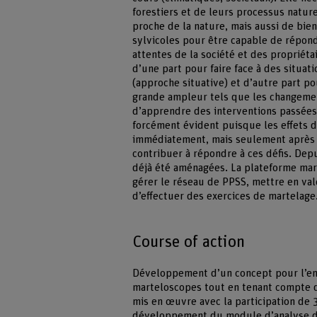
forestiers et de leurs processus natur
proche de la nature, mais aussi de bie
sylvicoles pour être capable de répond
attentes de la société et des propriétai
d’une part pour faire face à des situati
(approche situative) et d’autre part p
grande ampleur tels que les changement
d’apprendre des interventions passées 
forcément évident puisque les effets 
immédiatement, mais seulement après p
contribuer à répondre à ces défis. Dep
déjà été aménagées. La plateforme ma
gérer le réseau de PPSS, mettre en vale
d’effectuer des exercices de martelage
Course of action
Développement d’un concept pour l’enr
marteloscopes tout en tenant compte d
mis en œuvre avec la participation de 3
développement du module d’analyse des