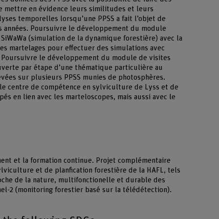
 mettre en évidence leurs similitudes et leurs
alyses temporelles lorsqu’une PPSS a fait l’objet de
urs années. Poursuivre le développement du module
e SiWaWa (simulation de la dynamique forestière) avec la
des martelages pour effectuer des simulations avec
é. Poursuivre le développement du module de visites
uverte par étape d’une thématique particulière au
levées sur plusieurs PPSS munies de photosphères.
 le centre de compétence en sylviculture de Lyss et de
és en lien avec les marteloscopes, mais aussi avec le
ment et la formation continue. Projet complémentaire
lviculture et de planfication forestière de la HAFL, tels
oche de la nature, multifonctionelle et durable des
el-2 (monitoring forestier basé sur la télédétection).