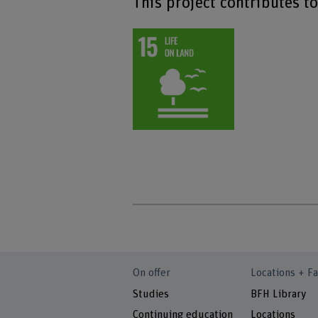
This project contributes t
On offer
Locations + Fa
Studies
BFH Library
Continuing education
Locations