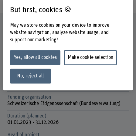
But first, cookies 🍪
Factsheet
May we store cookies on your device to improve
website navigation, analyze website usage, and
support our marketing?
Schools involved
School of Agricultural, Forest and Food Sciences
Yes, allow all cookies
Make cookie selection
Institute(s)
Agriculture
No, reject all
Research unit(s)
Grasslands and Ruminant Production Systems
Funding organisation
Schweizerische Eidgenossenschaft (Bundesverwaltung)
Duration (planned)
01.01.2023 - 31.12.2026
Head of project