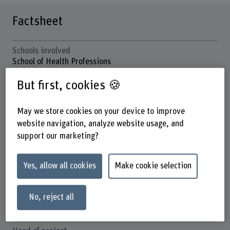
Factsheet
Schools involved
School of Health Professions
School of Social Work
But first, cookies 🍪
Institute(s)
Nutrition and Dietetics
May we store cookies on your device to improve
Institute on Ageing
website navigation, analyze website usage, and
Strategic thematic field
support our marketing?
Thematic field "Caring Society"
Yes, allow all cookies
Make cookie selection
Funding organisation
Others
No, reject all
Duration (planned)
01.10.2023 - 31.12.2027