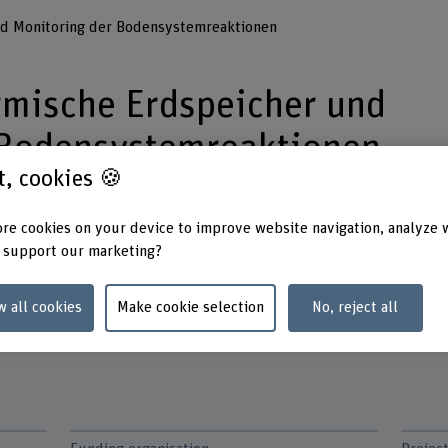
d Monitoring der Bodensystemreaktionen
mische Erdspeicher und
 Bodensystemreaktionen
st, cookies 🍪
Energie Wasser Bern (ewb) auf
re cookies on your device to improve website navigation, analyze 
 support our marketing?
Erdwärmespeicher. Von gewöhnlichen
ich die Anlage in der Grösse und im
w all cookies
Make cookie selection
No, reject all
iterhin als Ackerland nutzbar sind.