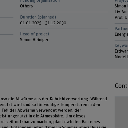
Funding organisation
Project
d
Others
Simon 
Liv An
Duration (planned)
Prof. 
01.01.2025 - 31.12.2030
Partne
Head of project
Energi
Simon Heiniger
Keywo
Erdwär
Modell
Cont
ebenso die Abwärme aus der Kehrichtverwertung. Während
genutzt wird und so für wohlige Temperaturen in den
n Teil der Abwärme verwendet werden, der
ist ungenutzt in die Atmosphäre. Um dieses
ahreszeit nutzbar zu machen, plant ewb den Bau eines
land. Erdsonden leiten dabei im Sommer überschüssige