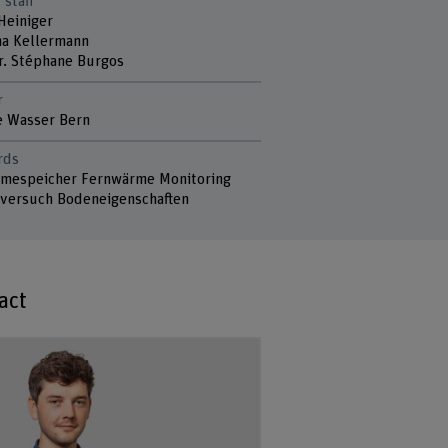
 staff
Heiniger
na Kellermann
Dr. Stéphane Burgos
r
e Wasser Bern
rds
mespeicher Fernwärme Monitoring
versuch Bodeneigenschaften
act