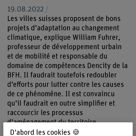
19.08.2022
Les villes suisses proposent de bons
projets d’adaptation au changement
climatique, explique William Fuhrer,
professeur de développement urbain
et de mobilité et responsable du
domaine de compétences Dencity de la
BFH. Il faudrait toutefois redoubler
d’efforts pour lutter contre les causes
de ce phénomène. Il est convaincu
qu’il faudrait en outre simplifier et
raccourcir les processus
d’aménagement du territoire.
D'abord les cookies 🍪