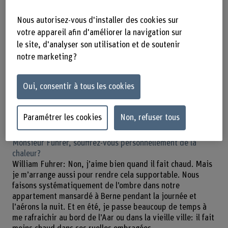
Nous autorisez-vous d'installer des cookies sur
votre appareil afin d'améliorer la navigation sur
le site, d'analyser son utilisation et de soutenir
notre marketing ?
Oui, consentir à tous les cookies
À Bienne, de nombreux arbres ombragent le Quai du Bas.
Paramétrer les cookies
Non, refuser tous
Image: Planification et espace urbain Bienne
Monsieur Fuhrer, souffrez-vous personnellement de la
chaleur?
William Fuhrer: Non, j’aime bien quand il fait chaud. Mais
je m’arrange aussi pour rendre cela supportable. Nous
faisons systématiquement de l’ombre dans notre
appartement mansardé à Berne pendant la journée et
l’aérons la nuit. Et en été, je passe beaucoup de temps à
me rafraichir au bord de l’Aar ou dans la vieille ville: il fait