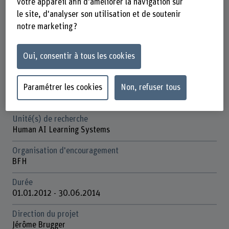
votre appareil afin d'améliorer la navigation sur
Fiche signalétique
le site, d'analyser son utilisation et de soutenir
notre marketing ?
Départements participants
Technique et informatique
Gestion
Oui, consentir à tous les cookies
Institut(s)
Paramétrer les cookies
Non, refuser tous
Institute for Data Applications and Security (IDAS)
Institute for Digital Technology Management
Unité(s) de recherche
Human AI Learning Systems
Organisation d'encouragement
BFH
Durée
01.01.2012 - 30.06.2014
Direction du projet
Jérôme Brugger