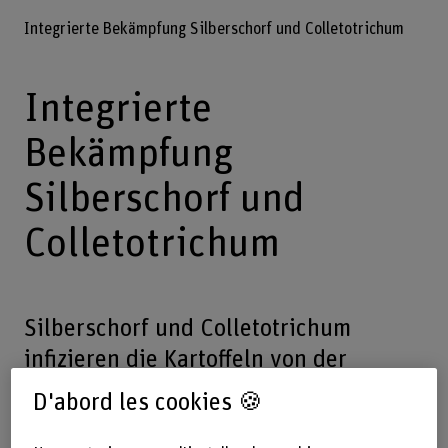
Integrierte Bekämpfung Silberschorf und Colletotrichum
Integrierte
Bekämpfung
Silberschorf und
Colletotrichum
Silberschorf und Colletotrichum
infizieren die Kartoffeln von der
Pflanzung bis zur Abpackung nach der
D'abord les cookies 🍪
Lagerung. Bisher ist nicht bekannt in