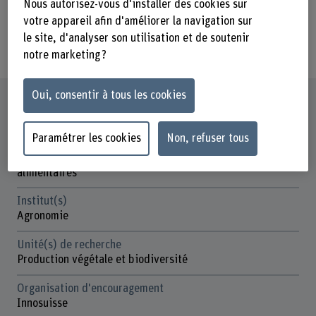
welchen Phasen das Infektionsrisiko
Nous autorisez-vous d'installer des cookies sur
votre appareil afin d'améliorer la navigation sur
am höchsten ist und welche
le site, d'analyser son utilisation et de soutenir
Massnahmen am wirksamsten sind.
notre marketing ?
Oui, consentir à tous les cookies
Fiche signalétique
Paramétrer les cookies
Non, refuser tous
Départements participants
Haute école des sciences agronomiques, forestières et
alimentaires
Institut(s)
Agronomie
Unité(s) de recherche
Production végétale et biodiversité
Organisation d'encouragement
Innosuisse