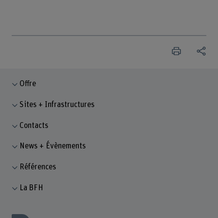
Offre
Sites + Infrastructures
Contacts
News + Évènements
Références
La BFH