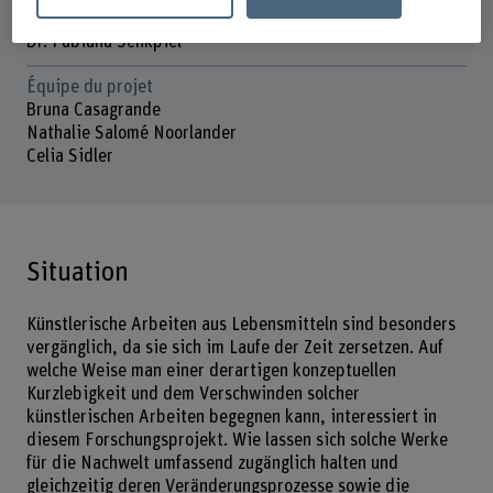
Direction du projet
Dr. Fabiana Senkpiel
Équipe du projet
Bruna Casagrande
Nathalie Salomé Noorlander
Celia Sidler
Situation
Künstlerische Arbeiten aus Lebensmitteln sind besonders
vergänglich, da sie sich im Laufe der Zeit zersetzen. Auf
welche Weise man einer derartigen konzeptuellen
Kurzlebigkeit und dem Verschwinden solcher
künstlerischen Arbeiten begegnen kann, interessiert in
diesem Forschungsprojekt. Wie lassen sich solche Werke
für die Nachwelt umfassend zugänglich halten und
gleichzeitig deren Veränderungsprozesse sowie die