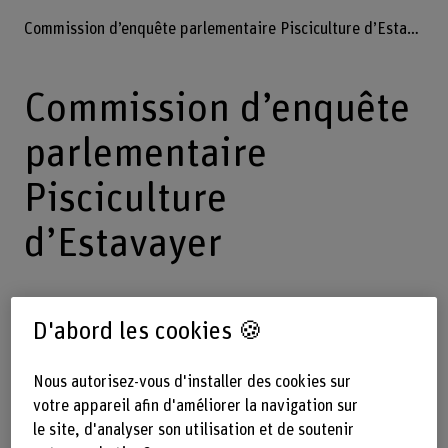
Commission d’enquête parlementaire Pisciculture d’Estavayer
Commission d’enquête
parlementaire
Pisciculture
d’Estavayer
Les buts de cette étude sont de
D'abord les cookies 🍪
clarifier les circonstances et choix qui
Nous autorisez-vous d'installer des cookies sur
ont été faits lors de la construction et
votre appareil afin d'améliorer la navigation sur
d’analyser les erreurs et les
le site, d'analyser son utilisation et de soutenir