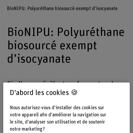
BioNIPU: Polyuréthane biosourcé exempt d’isocyanate
BioNIPU: Polyuréthane
biosourcé exempt
d’isocyanate
Si elles se révèlent performantes, les
D'abord les cookies 🍪
résines de polyuréthane
traditionnelles ne sont pas durables et
Nous autorisez-vous d'installer des cookies sur
contiennent des composants
votre appareil afin d'améliorer la navigation sur
problématiques. Une solution de
le site, d'analyser son utilisation et de soutenir
remplacement a été développée dans
notre marketing ?