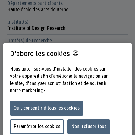
Départements participants
Haute école des arts de Berne
Institut(s)
Institute of Design Research
Unité(s) de recherche
Knowledge Visualization
D'abord les cookies 🍪
Organisation d'encouragement
Autres
Nous autorisez-vous d'installer des cookies sur
votre appareil afin d'améliorer la navigation sur
Durée (prévue)
le site, d'analyser son utilisation et de soutenir
01.05.2021 - 30.11.2021
notre marketing ?
Direction du projet
Prof. Jimmy Schmid
Oui, consentir à tous les cookies
Équipe du projet
Beatrice Kaufmann
Paramétrer les cookies
Non, refuser tous
Dana Pedemonte