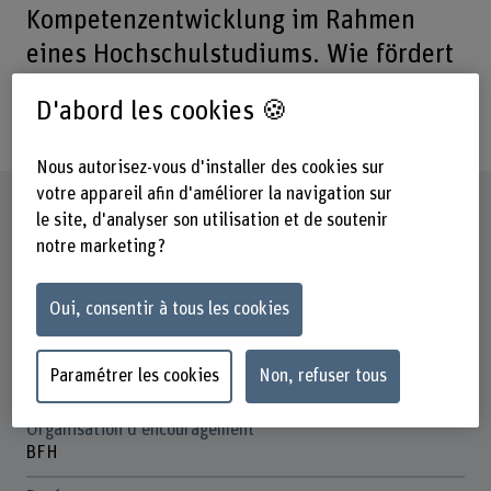
Kompetenzentwicklung im Rahmen
eines Hochschulstudiums. Wie fördert
dieser Ansatz in der Fallwerkstatt
D'abord les cookies 🍪
berufsrelevante Kompetenzen?
Nous autorisez-vous d'installer des cookies sur
votre appareil afin d'améliorer la navigation sur
Fiche signalétique
le site, d'analyser son utilisation et de soutenir
notre marketing ?
Départements participants
Travail Social
Oui, consentir à tous les cookies
Institut(s)
Institut de didactique spécialisée, développement de la
Paramétrer les cookies
Non, refuser tous
profession et transformation numérique
Organisation d'encouragement
BFH