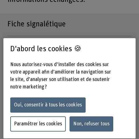
Fiche signalétique
Départements participants
D'abord les cookies 🍪
Technique et informatique
Institut(s)
Nous autorisez-vous d'installer des cookies sur
Institute for Data Applications and Security (IDAS)
votre appareil afin d'améliorer la navigation sur
le site, d'analyser son utilisation et de soutenir
Unité(s) de recherche
IDAS / Identity and Access Management (IAM)
notre marketing ?
Champ thématique stratégique
Oui, consentir à tous les cookies
Champ thématique "Transformation numérique centrée sur
l'humain"
Paramétrer les cookies
Non, refuser tous
Organisation d'encouragement
Autres