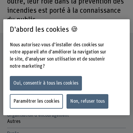
outre, leur rôle dans la prévention des
incendies est porté à la connaissance
du public.
D'abord les cookies 🍪
Fiche signalétique
Nous autorisez-vous d'installer des cookies sur
votre appareil afin d'améliorer la navigation sur
le site, d'analyser son utilisation et de soutenir
Départements participants
notre marketing ?
Technique et informatique
Institut(s)
Oui, consentir à tous les cookies
Institut pour la recherche sur l’énergie et la mobilité IEM
Unité(s) de recherche
Paramétrer les cookies
Non, refuser tous
IEM / Systèmes photovoltaïques
Organisation d'encouragement
Autres