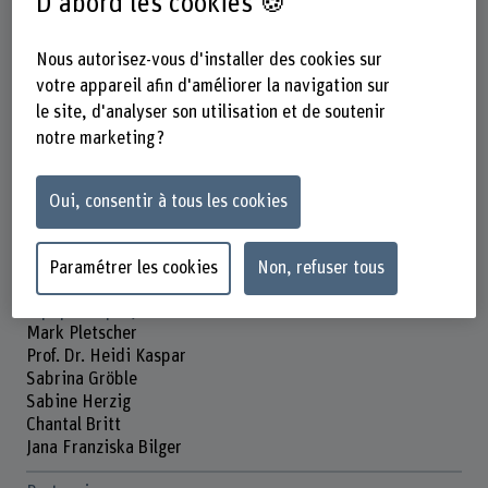
D'abord les cookies 🍪
Institut d’Economie et Politique de la Santé
Institut de soins de santé collaboratifs et de leadership
Nous autorisez-vous d'installer des cookies sur
Academic-Practice-Partnership Insel Gruppe/ BFH
votre appareil afin d'améliorer la navigation sur
Organisation d'encouragement
le site, d'analyser son utilisation et de soutenir
Autres
notre marketing ?
Durée
01.01.2023 - 30.04.2024
Oui, consentir à tous les cookies
Direction du projet
Prof. Dr. Kai-Uwe Schmitt
Paramétrer les cookies
Non, refuser tous
Équipe du projet
Mark Pletscher
Prof. Dr. Heidi Kaspar
Sabrina Gröble
Sabine Herzig
Chantal Britt
Jana Franziska Bilger