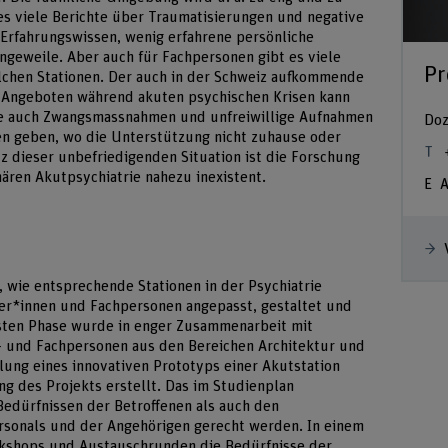
s viele Berichte über Traumatisierungen und negative
 Erfahrungswissen, wenig erfahrene persönliche
ngeweile. Aber auch für Fachpersonen gibt es viele
Pr
olchen Stationen. Der auch in der Schweiz aufkommende
Angeboten während akuten psychischen Krisen kann
wie auch Zwangsmassnahmen und unfreiwillige Aufnahmen
Doz
en geben, wo die Unterstützung nicht zuhause oder
 dieser unbefriedigenden Situation ist die Forschung
ären Akutpsychiatrie nahezu inexistent.
A
, wie entsprechende Stationen in der Psychiatrie
er*innen und Fachpersonen angepasst, gestaltet und
rsten Phase wurde in enger Zusammenarbeit mit
- und Fachpersonen aus den Bereichen Architektur und
lung eines innovativen Prototyps einer Akutstation
ung des Projekts erstellt. Das im Studienplan
Bedürfnissen der Betroffenen als auch den
sonals und der Angehörigen gerecht werden. In einem
kshops und Austauschrunden die Bedürfnisse der