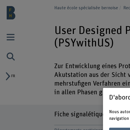
Haute école spécialisée bernoise
Rec
User Designed P
(PSYwithUS)
Zur Entwicklung eines Pro
Akutstation aus der Sicht
FR
mehrstufigen Verfahren ein
in allen Phasen gleichbere
D'abord
Nous autor
Fiche signalétique
navigation 