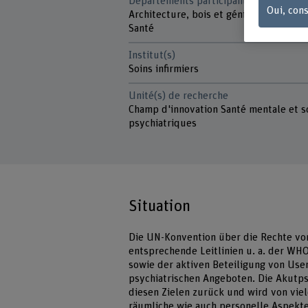
Départements participants
Oui, cons
Architecture, bois et génie civil
Santé
Institut(s)
Soins infirmiers
Unité(s) de recherche
Champ d'innovation Santé mentale et s
psychiatriques
Situation
Die UN-Konvention über die Rechte v
entsprechende Leitlinien u. a. der WHO
sowie der aktiven Beteiligung von Use
psychiatrischen Angeboten. Die Akutpsy
diesen Zielen zurück und wird von vie
räumliche wie auch personelle Aspekte