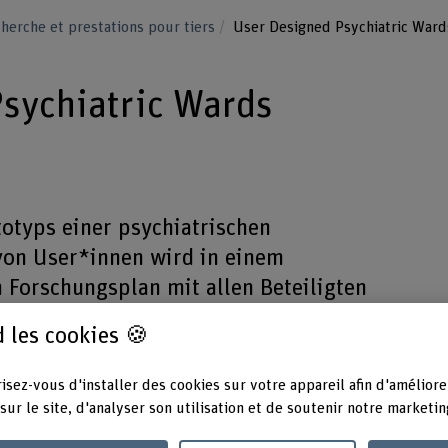
herche et prestations pour tiers
User Designed Psychiatric War
sychiatric Wards
totyps einer psychiatrischen
 von User*innen wird in einem
 Forschungsplan mit allen Beteiligten
chtigt umgesetzt.
 les cookies 🍪
isez-vous d'installer des cookies sur votre appareil afin d'améliore
sur le site, d'analyser son utilisation et de soutenir notre marketin