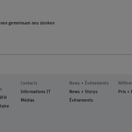
ionen gemeinsam neu denken
Contacts
News + Évènements
Référe
s
Informations IT
News + Storys
Prix + 
 BFH
Médias
Évènements
taire