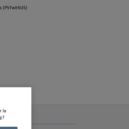
ds (PSYwithUS)
r la
g ?