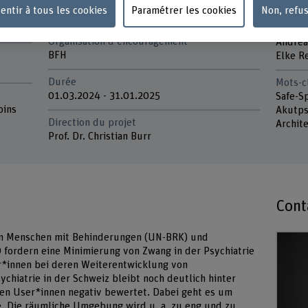
Champ thématique stratégique
Équipe
entir à tous les cookies
Paramétrer les cookies
Non, refu
Champ thématique "Caring Society"
Sabine
Claude
Organisation d'encouragement
Andrea
BFH
Elke R
Durée
Mots-c
01.03.2024 - 31.01.2025
Safe-S
oins
Akutps
Direction du projet
Archite
Prof. Dr. Christian Burr
Cont
on Menschen mit Behinderungen (UN-BRK) und
 fordern eine Minimierung von Zwang in der Psychiatrie
r*innen bei deren Weiterentwicklung von
chiatrie in der Schweiz bleibt noch deutlich hinter
len User*innen negativ bewertet. Dabei geht es um
. Die räumliche Umgebung wird u. a. zu eng und zu