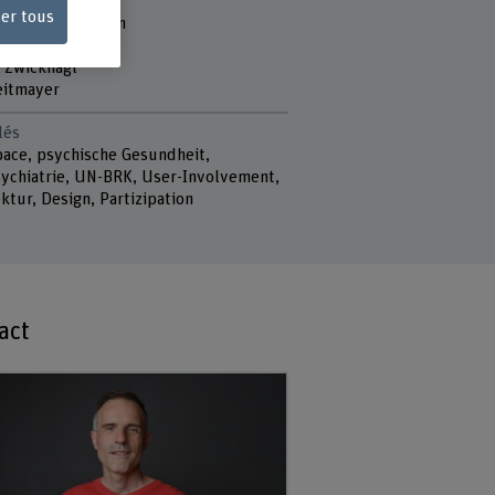
 du projet
ser tous
 Rühle Andersson
 Spiller
 Zwicknagl
eitmayer
lés
pace, psychische Gesundheit,
ychiatrie, UN-BRK, User-Involvement,
ktur, Design, Partizipation
act