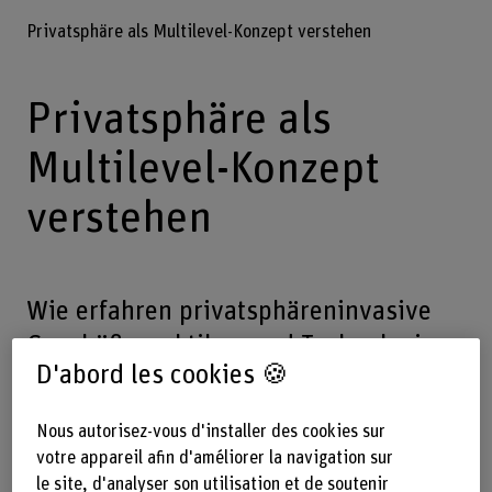
Privatsphäre als Multilevel-Konzept verstehen
Privatsphäre als
Multilevel-Konzept
verstehen
Wie erfahren privatsphäreninvasive
Geschäftspraktiken und Technologien
D'abord les cookies 🍪
gesellschaftliche Akzeptanz?
Inwieweit sind damit verbundene
Nous autorisez-vous d'installer des cookies sur
Legitimierungsprozesse in den Medien
votre appareil afin d'améliorer la navigation sur
abgebildet?
le site, d'analyser son utilisation et de soutenir