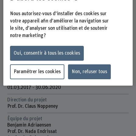
Départements participants
Gestion
Nous autorisez-vous d'installer des cookies sur
votre appareil afin d'améliorer la navigation sur
Institut(s)
le site, d'analyser son utilisation et de soutenir
Institute for Innovation and Strategic Entrepreneurship
notre marketing ?
Unité(s) de recherche
Strategisches Unternehmertum
Oui, consentir à tous les cookies
Organisation d'encouragement
FNS
Paramétrer les cookies
Non, refuser tous
Durée
01.03.2017 - 30.06.2020
Direction du projet
Prof. Dr. Claus Noppeney
Équipe du projet
Benjamin Adriaensen
Prof. Dr. Nada Endrissat