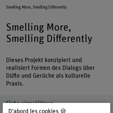
Smelling More, Smelling Differently
Smelling More,
Smelling Differently
Dieses Projekt konzipiert und
realisiert Formen des Dialogs über
Düfte und Gerüche als kulturelle
Praxis.
Fiche signalétique
D'abord les cookies 🍪