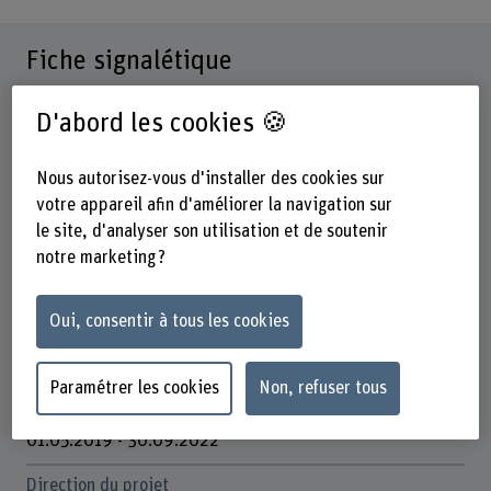
Fiche signalétique
D'abord les cookies 🍪
Départements participants
Santé
Travail Social
Nous autorisez-vous d'installer des cookies sur
votre appareil afin d'améliorer la navigation sur
Institut(s)
le site, d'analyser son utilisation et de soutenir
Soins infirmiers
notre marketing ?
Unité(s) de recherche
Champ d’innovation Santé psychosociale
Oui, consentir à tous les cookies
Organisation d'encouragement
Autres
Paramétrer les cookies
Non, refuser tous
Durée
01.05.2019 - 30.09.2022
Direction du projet