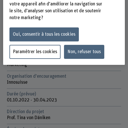
votre appareil afin d'améliorer la navigation sur
Fiche signalétique
le site, d'analyser son utilisation et de soutenir
notre marketing ?
Départements participants
Gestion
Oui, consentir à tous les cookies
Institut(s)
Institute for Marketing & Global Management
Paramétrer les cookies
Non, refuser tous
Unité(s) de recherche
Marketing
Organisation d'encouragement
Innosuisse
Durée (prévue)
01.10.2022 - 30.04.2023
Direction du projet
Prof. Tina von Däniken