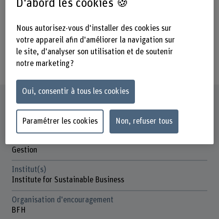
Unternehmensentwicklung von
D'abord les cookies 🍪
Bedeutung. Wir untersuchen ihre
Nous autorisez-vous d'installer des cookies sur
Umsetzung, um neue praktische
votre appareil afin d'améliorer la navigation sur
wissenschaftliche Erkenntnisse zu
le site, d'analyser son utilisation et de soutenir
erhalten.
notre marketing ?
Oui, consentir à tous les cookies
Fiche signalétique
Paramétrer les cookies
Non, refuser tous
Départements participants
Technique et informatique
Gestion
Institut(s)
Institute for Sustainable Business
Organisation d'encouragement
BFH