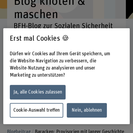
Blog knoten &
maschen
BFH-Blog zur Sozialen Sicherheit
Erst mal Cookies 🍪
Suchbegriff eingeben
Dürfen wir Cookies auf Ihrem Gerät speichern, um
die Website-Navigation zu verbessern, die
Rubriken
Fachgebiete
Datum
Website-Nutzung zu analysieren und unser
Marketing zu unterstützen?
290
Suchresultate
Ja, alle Cookies zulassen
Cookie-Auswahl treffen
Nein, ablehnen
Blogbeitrag
Baracken: Provisorien mit langer Geschichte