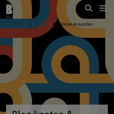
Startseite
...
Aktuell
Blog knoten & maschen