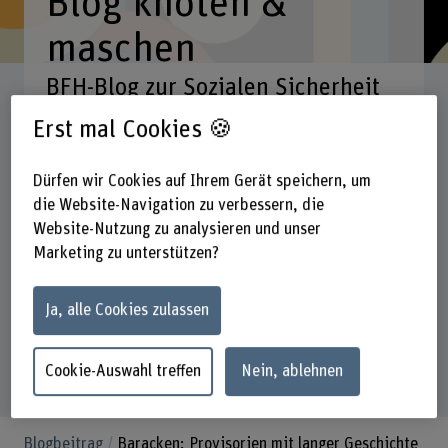
Blog knoten &
maschen
BFH-Blog zur Sozialen Sicherheit
Erst mal Cookies 🍪
Suchbegriff eingeben
Dürfen wir Cookies auf Ihrem Gerät speichern, um
die Website-Navigation zu verbessern, die
Rubriken
Fachgebiete
Datum
Website-Nutzung zu analysieren und unser
Marketing zu unterstützen?
290
Suchresultate
Ja, alle Cookies zulassen
Cookie-Auswahl treffen
Nein, ablehnen
Blogbeitrag
Baracken: Provisorien mit langer Geschichte