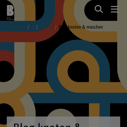
Startseite
...
Aktuell
Blog knoten & maschen