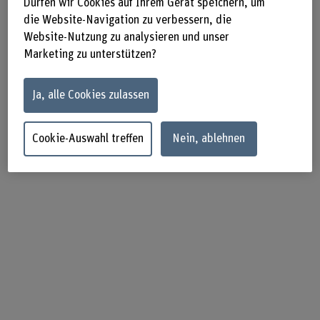
lesen Sie in der neusten Ausgabe des Fachmagazins.
Dürfen wir Cookies auf Ihrem Gerät speichern, um
Weitere Themen sind: Das Spezialmodul
die Website-Navigation zu verbessern, die
Erlebnispädagogik, eine Schulung für die Trägerschaften
Website-Nutzung zu analysieren und unser
von Kinder- und Jugendheimen und ein Interview zur
Marketing zu unterstützen?
Zusammenarbeit der BFH mit der Berner Konferenz für
Sozialhilfe, Kindes- und Erwachsenenschutz (BKSE).
Ja, alle Cookies zulassen
impuls 2/2026
Cookie-Auswahl treffen
Nein, ablehnen