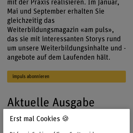
mit der Praxis realisieren. Im Januar,
Mai und September erhalten Sie
gleichzeitig das
Weiterbildungsmagazin «am puls»,
das sie mit interessanten Storys rund
um unsere Weiterbildungsinhalte und -
angebote auf dem Laufenden hält.
impuls abonnieren
Aktuelle Ausgabe
Erst mal Cookies 🍪
Was Mediation und Beratung bei eskalierenden
Elternkonflikten zum Wohl des Kindes bewirken kann,