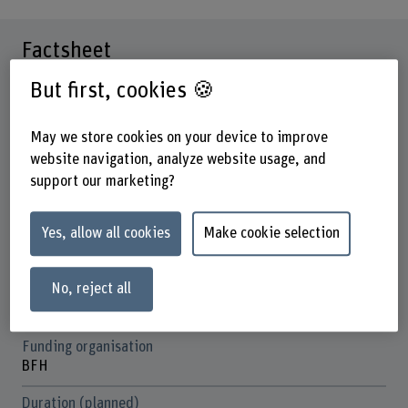
Factsheet
But first, cookies 🍪
Schools involved
School of Agricultural, Forest and Food Sciences
May we store cookies on your device to improve
School of Engineering and Computer Science
website navigation, analyze website usage, and
Institute(s)
support our marketing?
Agriculture
Yes, allow all cookies
Make cookie selection
Research unit(s)
Sustainability and Circular Economy
No, reject all
Strategic thematic field
Thematic field "Sustainable Development"
Funding organisation
BFH
Duration (planned)