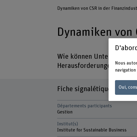
Dynamiken von CSR in der Finanzindust
Dynamiken von C
D'abord
Wie können Unternehmen z
Nous autor
Herausforderungen der mo
navigation 
Oui, cons
Fiche signalétique
Départements participants
Gestion
Institut(s)
Institute for Sustainable Business