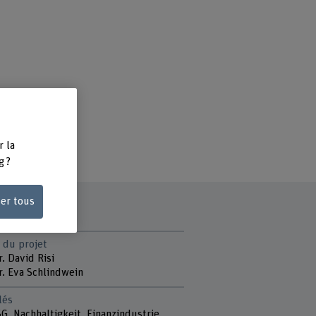
r la
g ?
ser tous
 du projet
r. David Risi
r. Eva Schlindwein
lés
G, Nachhaltigkeit, Finanzindustrie