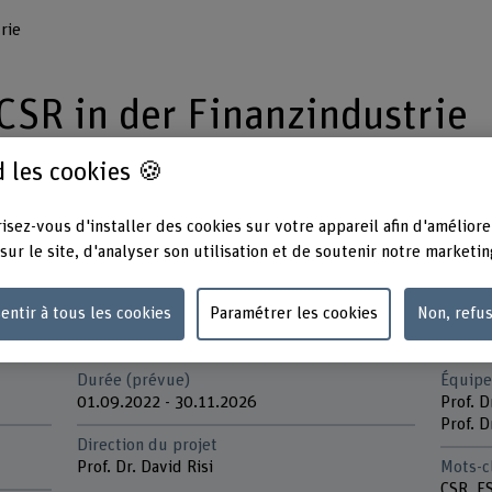
rie
SR in der Finanzindustrie
 les cookies 🍪
ur Bewältigung der
isez-vous d'installer des cookies sur votre appareil afin d'améliore
dernen Welt beitragen?
sur le site, d'analyser son utilisation et de soutenir notre marketin
entir à tous les cookies
Paramétrer les cookies
Non, refu
Durée (prévue)
Équipe
01.09.2022 - 30.11.2026
Prof. D
Prof. D
Direction du projet
Prof. Dr. David Risi
Mots-c
CSR, ES