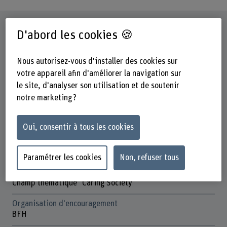
Fiche signalétique
D'abord les cookies 🍪
Départements participants
Nous autorisez-vous d'installer des cookies sur
Santé
votre appareil afin d'améliorer la navigation sur
Haute école des sciences agronomiques, forestières et
le site, d'analyser son utilisation et de soutenir
alimentaires
notre marketing ?
Institut(s)
Gestion multifonctionnelle des forêts
Oui, consentir à tous les cookies
Unité(s) de recherche
Politique forestière et gestion forestière internationale
Paramétrer les cookies
Non, refuser tous
Champ thématique stratégique
Champ thématique "Caring Society"
Organisation d'encouragement
BFH