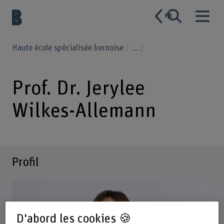
FR
Haute école spécialisée bernoise
...
Prof. Dr. Jerylee
Wilkes-Allemann
Profil
D'abord les cookies 🍪