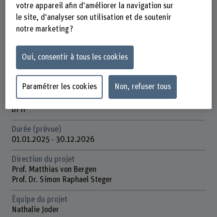
votre appareil afin d'améliorer la navigation sur
Fiche signalétique
le site, d'analyser son utilisation et de soutenir
notre marketing ?
Départements participants
Travail Social
Oui, consentir à tous les cookies
Institut(s)
Institut organisation et gestion sociale
Paramétrer les cookies
Non, refuser tous
Organisation d'encouragement
BFH
Durée (prévue)
01.01.2025 - 30.12.2026
Direction du projet
Prof. Matthias von Bergen
Prof. Dr. Simon Raphael Steger
Équipe du projet
Nathalie Joder