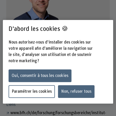
D'abord les cookies 🍪
Prof. Dr. Simon Raphael Steger
Co-Abteilungsleiter
Nous autorisez-vous d'installer des cookies sur
votre appareil afin d'améliorer la navigation sur
le site, d'analyser son utilisation et de soutenir
notre marketing ?
Contact
+41 31 848 36 91
Oui, consentir à tous les cookies
Afficher l'e-mail
www.bfh.ch/fr/simon-raphael-steger
Paramétrer les cookies
Non, refuser tous
Liens
www.bfh.ch/de/forschung/forschungsbereiche/institut-