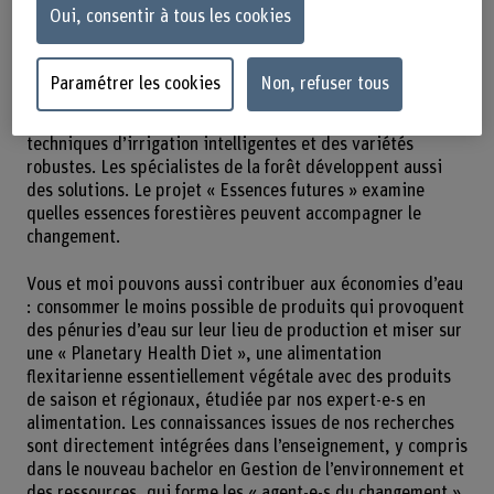
De vieux hêtres moins adaptables perdent leur vitalité
Oui, consentir à tous les cookies
voire meurent pendant les périodes de sècheresse, les
épicéas deviennent plus sensibles aux attaques de
scolytes. L’agriculture de demain peut néanmoins être
Paramétrer les cookies
Non, refuser tous
durable : la BFH-HAFL mène des recherches pour
améliorer le stockage d’eau dans le sol et recourir à des
techniques d’irrigation intelligentes et des variétés
robustes. Les spécialistes de la forêt développent aussi
des solutions. Le projet « Essences futures » examine
quelles essences forestières peuvent accompagner le
changement.
Vous et moi pouvons aussi contribuer aux économies d’eau
: consommer le moins possible de produits qui provoquent
des pénuries d’eau sur leur lieu de production et miser sur
une « Planetary Health Diet », une alimentation
flexitarienne essentiellement végétale avec des produits
de saison et régionaux, étudiée par nos expert-e-s en
alimentation. Les connaissances issues de nos recherches
sont directement intégrées dans l’enseignement, y compris
dans le nouveau bachelor en Gestion de l’environnement et
des ressources, qui forme les « agent-e-s du changement »