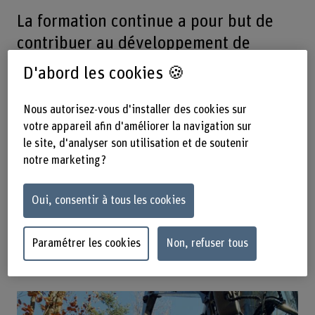
La formation continue a pour but de
contribuer au développement de
solutions innovantes, durables et
D'abord les cookies 🍪
fructueuses pour assurer de manière
économiquement durable les fonctions
Nous autorisez-vous d'installer des cookies sur
votre appareil afin d'améliorer la navigation sur
de la forêt au sein de sa propre
le site, d'analyser son utilisation et de soutenir
exploitation.
notre marketing ?
Le 04.10.2024 – Corporation
Oui, consentir à tous les cookies
forestière Forêts-Sarine, Route de
Grangeneuve 19, 1725 Posieux et en
Paramétrer les cookies
Non, refuser tous
forêt