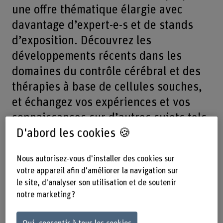
une offre thématique élargie avec
davantage d’expert-e-s et de stands
d’exposition. Découvrez les
développements récents dans les
domaines du contrôle cérébral et des
thérapies à base de cellules souches,
et échangez vos expériences et vos
connaissances sur d’autres sujets tels
que la sexualité et l’intégration
D'abord les cookies 🍪
professionnelle.
Nous autorisez-vous d'installer des cookies sur
votre appareil afin d'améliorer la navigation sur
Le 15.10.2024, de 13h30 jusqu'à 19h
le site, d'analyser son utilisation et de soutenir
– Nottwil, Centre suisse des
notre marketing ?
paraplégiques