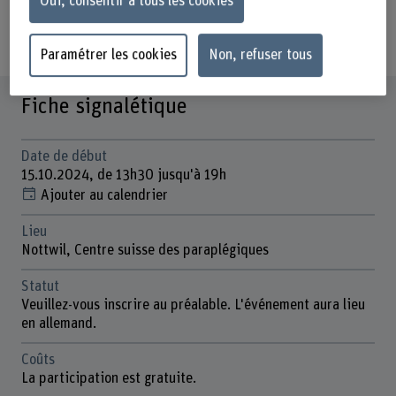
Oui, consentir à tous les cookies
Inscrivez-vous maintenant
Paramétrer les cookies
Non, refuser tous
Fiche signalétique
Date de début
15.10.2024, de 13h30 jusqu'à 19h
Ajouter au calendrier
Lieu
Nottwil, Centre suisse des paraplégiques
Statut
Veuillez-vous inscrire au préalable. L'événement aura lieu
en allemand.
Coûts
La participation est gratuite.