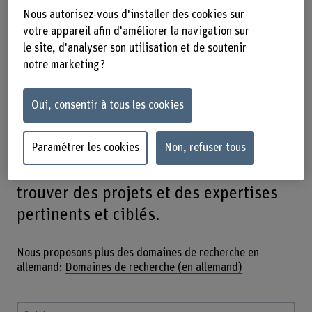
Nous autorisez-vous d'installer des cookies sur
et encourageons l’innovation par la
votre appareil afin d'améliorer la navigation sur
coopération avec les milieux
le site, d'analyser son utilisation et de soutenir
scientifiques, économiques et
notre marketing ?
culturels. De l’agronomie au partage
des savoirs, nos domaines de
Oui, consentir à tous les cookies
recherche diversifiés répondent aux
défis actuels. Utilisez la fonction de
Paramétrer les cookies
Non, refuser tous
recherche ou filtrez par domaine pour
trouver des projets et des expertises
pertinents et ciblés.
Nous proposons plus des domaines de recherche en
allemand:
Domaines de recherche (en allemand)