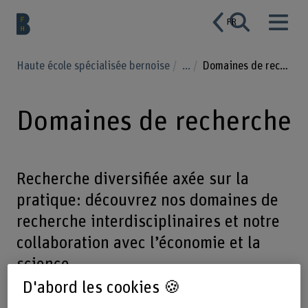
FR
Haute école spécialisée bernoise
...
Domaines de recherche
Domaines de recherche
Recherche diversifiée axée sur la
pratique: découvrez nos domaines de
recherche interdisciplinaires et notre
collaboration avec l’économie et la
science.
D'abord les cookies 🍪
Nous associons recherche et pratique