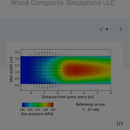
Agrand
1/3