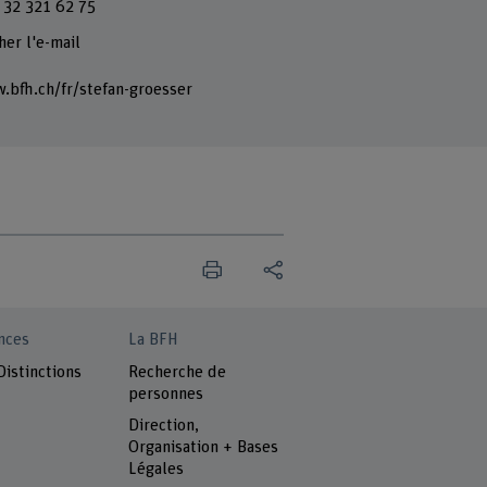
 32 321 62 75
her l'e-mail
.bfh.ch/fr/stefan-groesser
nces
La BFH
Distinctions
Recherche de
personnes
Direction,
Organisation + Bases
Légales