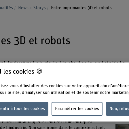
ualités
News + Storys
Entre imprimantes 3D et robots
es 3D et robots
el Industry Lab de la Haute école spécialisée
 les cookies 🍪
nts découvrent depuis six mois les opportunit
strie 4.0. Une visite virtuelle de l’univers
isez-vous d'installer des cookies sur votre appareil afin d'améliore
dustriels.
sur le site, d'analyser son utilisation et de soutenir notre marketin
’industrie bernoise.» Patrik Marti illustre son propos en
entir à tous les cookies
Paramétrer les cookies
Non, refu
rus oblige – de l’«Industry Lab» de la Haute école
ur, un bâtiment historique en grès; à l’intérieur
tement mural rappelle l’entrée d’une entreprise.
 de l’industrie. Non sans ironie dans le contexte actuel,