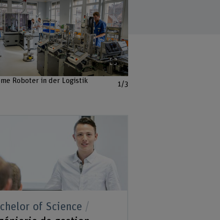
Agrandi
'image
Agrandir l'image
me Roboter in der Logistik
1/3
chelor of Science