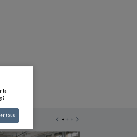
és
r la
g ?
ser tous