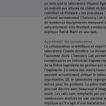
on note que le laboratoire dispose éga
un endroit aux allures de chalet en bo
contrôler «à distance » les processus. 
utilisent normalement l’Industry Lab t
de nombreux équipements manquent à l’
naturellement: «Un étudiant a embarqu
explique Patrik Marti en souriant.
Approfondir les connaissances
Ce collaborateur scientifique et expert 
laboratoire l’année dernière. Le domain
l’automne 2019. L’Industry Lab perme
connaissances en Industrial Engineeri
de la filière Ingénierie de gestion qui 
l’ingénierie. En raison des restriction
peuvent actuellement utiliser le labor
imprimantes 3D, le laboratoire regorge
autres pour les profanes. La pièce maît
pourrait décrire avec beaucoup d’imagi
ovale. Les rails sont remplacés par un t
nombreuses stations où une machine ac
explique qu’il s’agit d’une installatio