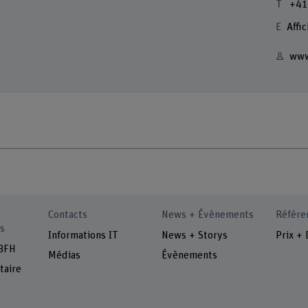
+41
Affic
www
Contacts
News + Évènements
Référe
s
Informations IT
News + Storys
Prix + 
 BFH
Médias
Évènements
taire