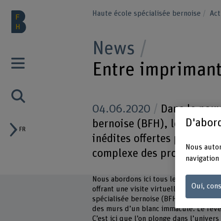
Haute école spécialisée bernoise
Act
News
Entre imprimant
04.06.2020
Dans le nouv
D'abord
bernoise (BFH), les étudia
FR
inédites offertes par l’indu
Nous autor
complexe des processus in
navigation 
Nous abordons ici tous les aspects de l
Oui, cons
offrant une visite virtuelle – coronavi
spécialisée bernoise (BFH). De l’extérie
des murs d’un blanc immaculé. Le revê
C’est ici que l’on plonge dans l’univers