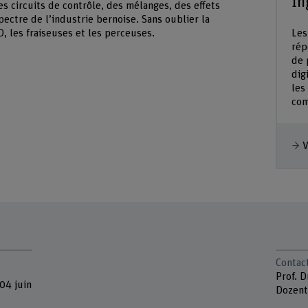
In
 circuits de contrôle, des mélanges, des effets
ectre de l’industrie bernoise. Sans oublier la
Les
D, les fraiseuses et les perceuses.
rép
de 
dig
les
com
V
Contac
Prof. D
 04 juin
Dozent