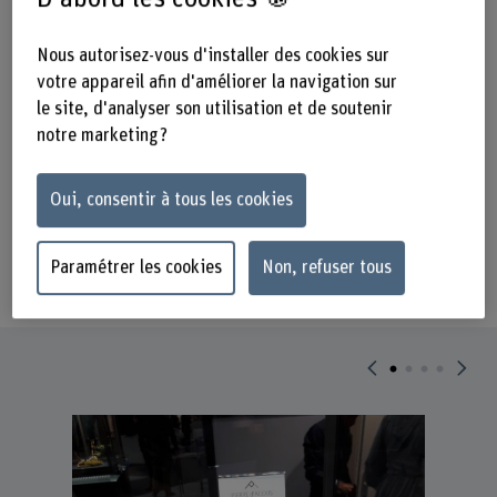
vigne, on s’imagine mal pouvoir en
tirer des bijoux de valeur. C’est
Nous autorisez-vous d'installer des cookies sur
pourtant l’exploit qu’a réalisé le
votre appareil afin d'améliorer la navigation sur
bijoutier valaisan Grégoire Maret. Le
le site, d'analyser son utilisation et de soutenir
concours d’une équipe de recherche
notre marketing ?
de l’Institut des matériaux et de la
Oui, consentir à tous les cookies
technologie du bois IWH à la Haute
école spécialisée bernoise BFH s’est
Paramétrer les cookies
Non, refuser tous
révélé déterminant.