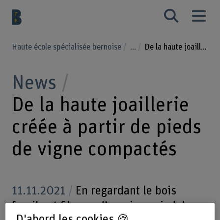
Haute école spécialisée bernoise
...
De la haute joaillerie créée à partir de pieds de vigne compactés
News
De la haute joaillerie
créée à partir de pieds
de vigne compactés
11.11.2021
En regardant le bois
fragile et fibreux d’un vieux pied de
D'abord les cookies 🍪