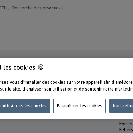
 BFH
Recherche de personnes
 les cookies 🍪
Contact
Présen
isez-vous d'installer des cookies sur votre appareil afin d'améliore
Mardi
+41 31 848 59 29
Jeudi
sur le site, d'analyser son utilisation et de soutenir notre marketin
Vendre
Afficher l'e-mail
entir à tous les cookies
Paramétrer les cookies
Non, refu
Adress
www.bfh.ch/fr/kristina-herbst
Berner
Haute 
Konser
Feller