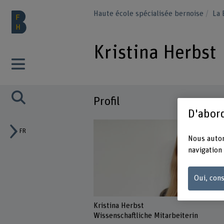
Haute école spécialisée bernoise
La
Kristina Herbst
Profil
D'abord
FR
Nous autor
navigation 
Oui, cons
Kristina Herbst
Wissenschaftliche Mitarbeiterin