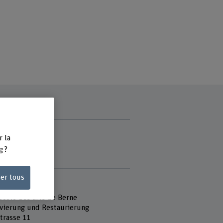
ce
r la
g ?
di
ser tous
e
 Fachhochschule
école des arts de Berne
vierung und Restaurierung
strasse 11