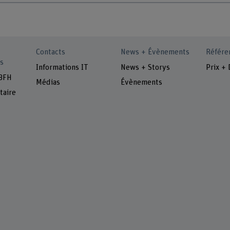
Contacts
News + Évènements
Référe
s
Informations IT
News + Storys
Prix + 
 BFH
Médias
Évènements
taire