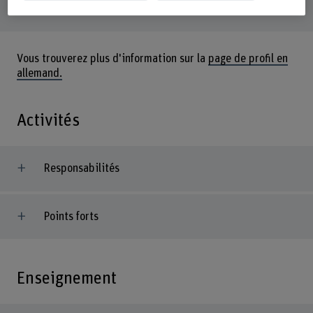
3052 Zollikofen
Vous trouverez plus d'information sur la
page de profil en
allemand.
Activités
Responsabilités
Points forts
Enseignement