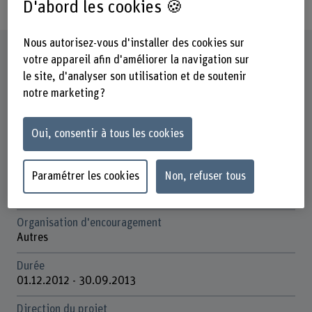
D'abord les cookies 🍪
Nous autorisez-vous d'installer des cookies sur
Fiche signalétique
votre appareil afin d'améliorer la navigation sur
le site, d'analyser son utilisation et de soutenir
notre marketing ?
Départements participants
Gestion
Oui, consentir à tous les cookies
Institut(s)
Institute for Public Sector Transformation
Paramétrer les cookies
Non, refuser tous
Unité(s) de recherche
Data and Infrastructure
Organisation d'encouragement
Autres
Durée
01.12.2012 - 30.09.2013
Direction du projet