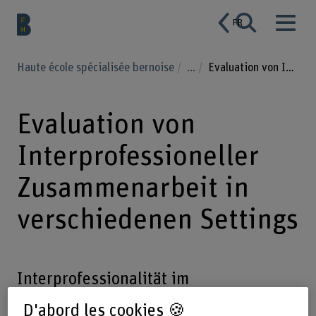
FR
Haute école spécialisée bernoise
...
Evaluation von Interprofessioneller Zusammenarbeit in verschiedenen Settings
Evaluation von
Interprofessioneller
Zusammenarbeit in
verschiedenen Settings
Interprofessionalität im
Gesundheitswesen ist relevant. Dieses
D'abord les cookies 🍪