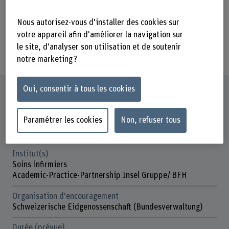
Projekt untersucht die
interprofessionelle Zusammenarbeit in
Nous autorisez-vous d'installer des cookies sur
verschiedenen Interventionsbereichen
votre appareil afin d'améliorer la navigation sur
le site, d'analyser son utilisation et de soutenir
bzw. verschiedenen Institutionen.
notre marketing ?
Oui, consentir à tous les cookies
Fiche signalétique
Paramétrer les cookies
Non, refuser tous
Départements participants
Santé
Institut(s)
Soins infirmiers
Academic-Practice-Partnership Insel Gruppe/ BFH
Organisation d'encouragement
Schweizerische Eidgenossenschaft (Bundesverwaltung)
Durée (prévue)