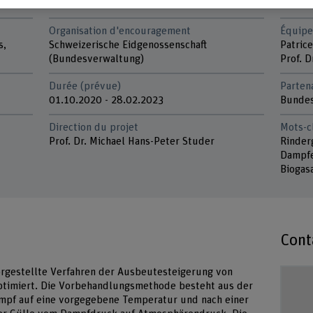
Organisation d'encouragement
Équipe
s,
Schweizerische Eidgenossenschaft
Patric
(Bundesverwaltung)
Prof. 
Durée (prévue)
Parten
01.10.2020 - 28.02.2023
Bundes
Direction du projet
Mots-c
Prof. Dr. Michael Hans-Peter Studer
Rinder
Dampfe
Biogas
Cont
orgestellte Verfahren der Ausbeutesteigerung von
optimiert. Die Vorbehandlungsmethode besteht aus der
ampf auf eine vorgegebene Temperatur und nach einer