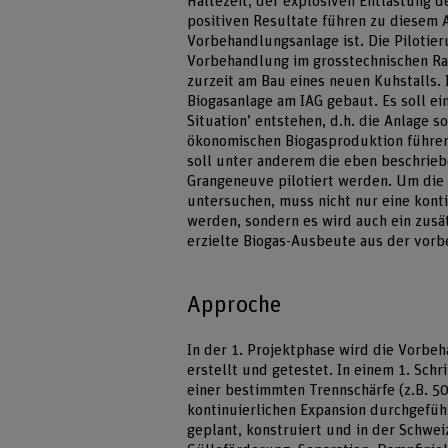
Haltezeit, der explosiven Entlastung
positiven Resultate führen zu diesem A
Vorbehandlungsanlage ist. Die Pilotie
Vorbehandlung im grosstechnischen Rah
zurzeit am Bau eines neuen Kuhstalls.
Biogasanlage am IAG gebaut. Es soll ei
Situation’ entstehen, d.h. die Anlage s
ökonomischen Biogasproduktion führen
soll unter anderem die eben beschrieb
Grangeneuve pilotiert werden. Um die
untersuchen, muss nicht nur eine kon
werden, sondern es wird auch ein zusät
erzielte Biogas-Ausbeute aus der vor
Approche
In der 1. Projektphase wird die Vorb
erstellt und getestet. In einem 1. Sch
einer bestimmten Trennschärfe (z.B. 5
kontinuierlichen Expansion durchgefüh
geplant, konstruiert und in der Schwe