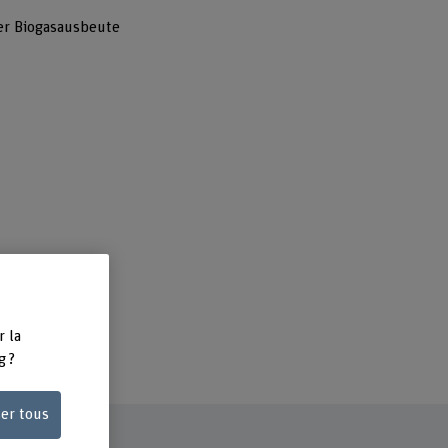
er Biogasausbeute
r la
g ?
ser tous