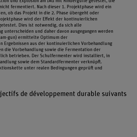
tion und Explosion am IAG mit Rindergülle getestet, die
icht fermentiert. Nach dieser 1. Projektphase wird ein
en, ob das Projekt in die 2. Phase übergeht oder
ojektphase wird der Effekt der kontinuierlichen
testet. Dies ist notwendig, da sich alle
ng unterscheiden und daher davon ausgegangen werden
team-gun) ermittelte Optimum der
n Ergebnissen aus der kontinuierlichen Vorbehandlung
n die Vorbehandlung sowie die Fermentation der
ich betrieben. Der Schulfermenter wird installiert, in
andlung sowie dem Standardfermenter verknüpft.
ktionskette unter realen Bedingungen geprüft und
bjectifs de développement durable suivants