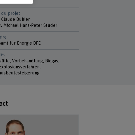
 du projet
e Claude Bühler
Dr. Michael Hans-Peter Studer
aire
amt für Energie BFE
lés
gülle, Vorbehandlung, Biogas,
xplosionsverfahren,
ausbeutesteigerung
act