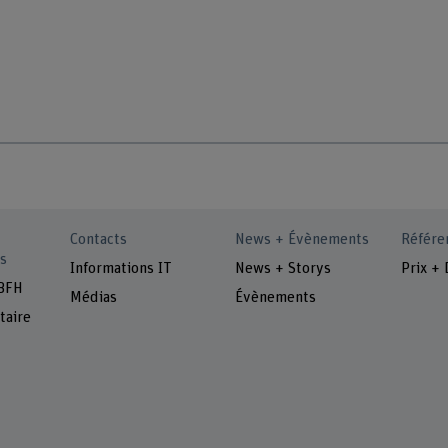
Contacts
News + Évènements
Référe
s
Informations IT
News + Storys
Prix + 
 BFH
Médias
Évènements
taire