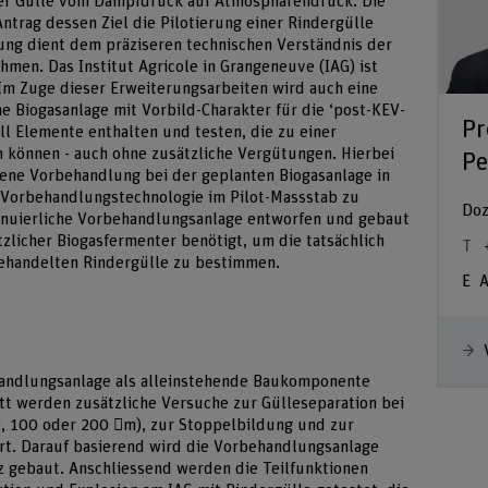
 der Gülle vom Dampfdruck auf Atmosphärendruck. Die
ntrag dessen Ziel die Pilotierung einer Rindergülle
rung dient dem präziseren technischen Verständnis der
men. Das Institut Agricole in Grangeneuve (IAG) ist
 Im Zuge dieser Erweiterungsarbeiten wird auch eine
ne Biogasanlage mit Vorbild-Charakter für die ‘post-KEV-
Pr
oll Elemente enthalten und testen, die zu einer
 können - auch ohne zusätzliche Vergütungen. Hierbei
Pe
ene Vorbehandlung bei der geplanten Biogasanlage in
 Vorbehandlungstechnologie im Pilot-Massstab zu
Doz
tinuierliche Vorbehandlungsanlage entworfen und gebaut
zlicher Biogasfermenter benötigt, um die tatsächlich
behandelten Rindergülle zu bestimmen.
A
ehandlungsanlage als alleinstehende Baukomponente
ritt werden zusätzliche Versuche zur Gülleseparation bei
0, 100 oder 200 m), zur Stoppelbildung und zur
rt. Darauf basierend wird die Vorbehandlungsanlage
iz gebaut. Anschliessend werden die Teilfunktionen