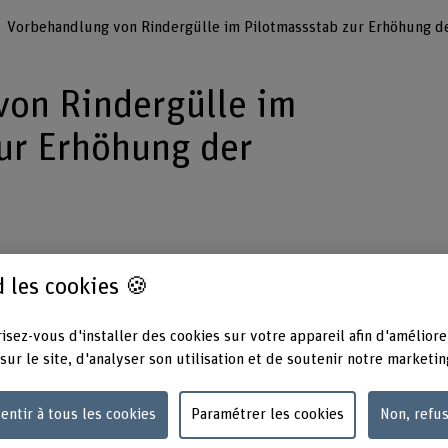
Vorbehandlung von Rindergülle im Pilotmassstab zur Erhöhung d
von Rindergülle im
ur Erhöhung der
 Betrieb einer kontinuierlichen
 les cookies 🍪
Dampfvorbehandlungsanlage für
utesteigerung in der anschliessenden
isez-vous d'installer des cookies sur votre appareil afin d'améliore
 realen Bedingungen untersucht.
sur le site, d'analyser son utilisation et de soutenir notre marketin
entir à tous les cookies
Paramétrer les cookies
Non, refu