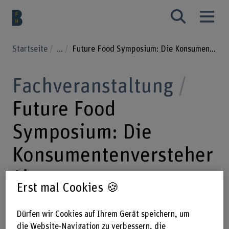
Startseite
...
Future Food Symposium: Die Konsumentenversteher*innen
Fachveranstaltung
Future Food
Symposium: Die
Konsumentenversteher
*innen
Erst mal Cookies 🍪
6. Februar 2025
Dürfen wir Cookies auf Ihrem Gerät speichern, um
die Website-Navigation zu verbessern, die