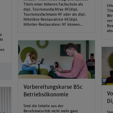
Titels einer höheren Fachschule als
Inh
dipl. Tourismusfachfrau HF/dipl.
Tit
Tourismusfachmann HF oder als dipl.
Wir
Hôtelière-Restauratrice HF/dipl.
ver
Hôtelier-Restaurateur HF können...
Bus
abs
a
ht
sen
Vorbereitungskurse BSc
Vo
Betriebsökonomie
Di
Sind die Inhalte aus der
Berufsmaturität nicht mehr ganz
Sin