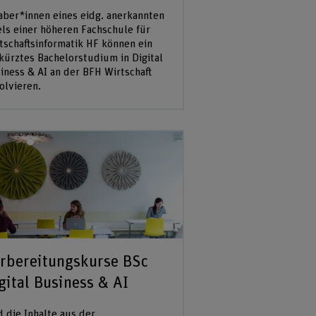
aber*innen eines eidg. anerkannten
els einer höheren Fachschule für
tschaftsinformatik HF können ein
kürztes Bachelorstudium in Digital
iness & AI an der BFH Wirtschaft
olvieren.
rbereitungskurse BSc
gital Business & AI
d die Inhalte aus der