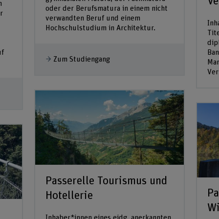
Ve
n
oder der Berufsmatura in einem nicht
r
verwandten Beruf und einem
Inh
Hochschulstudium in Architektur.
Tit
dip
uf
Ban
Zum Studiengang
Mar
Ver
Passerelle Tourismus und
Pa
Hotellerie
Wi
Inhaber*innen eines eidg. anerkannten