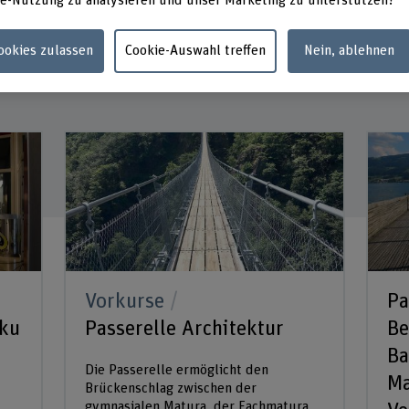
e-Nutzung zu analysieren und unser Marketing zu unterstützen?
Cookies zulassen
Cookie-Auswahl treffen
Nein, ablehnen
Vorkurse
Pa
sku
Passerelle Architektur
Be
Ba
Die Passerelle ermöglicht den
Ma
Brückenschlag zwischen der
gymnasialen Matura, der Fachmatura