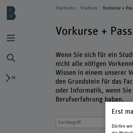
Startseite
Studium
Vorkurse + Pas
Vorkurse + Pass
Wenn Sie sich für ein Stu
nicht alle nötigen Vorkenn
Wissen in einem unserer V
DE
den Grundstein für das Fa
oder Informatik, wenn Sie
Berufserfahrung haben.
Erst ma
Suchbegriff eingeben
Dürfen wir