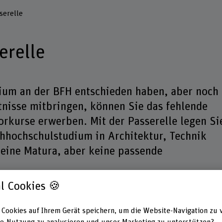
serelle
erelle
dium an der BFH entschieden haben, aber noch
tnisse mitbringen, können Sie das fehlende
orkurse erwerben. Mit der Passerelle legen Si
chhochschulstudium in Architektur, Technik
 eine Matura, aber keine passende
l Cookies 🍪
Fachgebiete
Studienpensum
Unte
 Cookies auf Ihrem Gerät speichern, um die Website-Navigation zu 