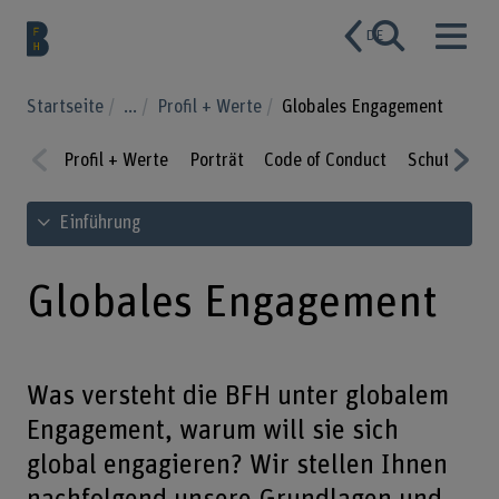
DE
Startseite
...
Profil + Werte
Globales Engagement
Profil + Werte
Porträt
Code of Conduct
Schutz der 
Prev
Nex
Inhaltsverzeichnis ansehen
Einführung
ious
t
Globales Engagement
Was versteht die BFH unter globalem
Engagement, warum will sie sich
global engagieren? Wir stellen Ihnen